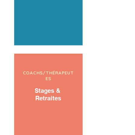
COACHS/THÉRAPEUT
ES
Stages &
Retraites