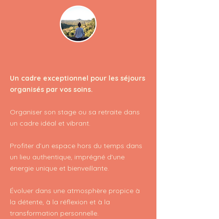
Un cadre exceptionnel pour les séjours
organisés par vos soins.
Organiser son stage ou sa retraite dans
un cadre idéal et vibrant.
Profiter d’un espace hors du temps dans
un lieu authentique, imprégné d'une
énergie unique et bienveillante.
Évoluer dans une atmosphère propice à
la détente, à la réflexion et à la
transformation personnelle.